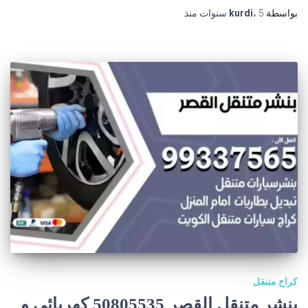
بواسطة
5 سنوات
،
kurdi
منذ
كراج متنقل
بنشر متنقل القصر 50805535‬ كهربائي و