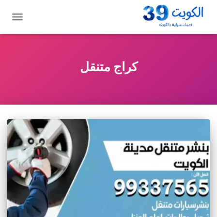
تبديل
التنقل
كراج متنقل