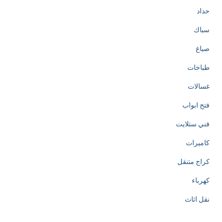
حداد
سباك
صباغ
طباخات
غسالات
فتح ابواب
فني ستلايت
كاميرات
كراج متنقل
كهرباء
نقل اثاث