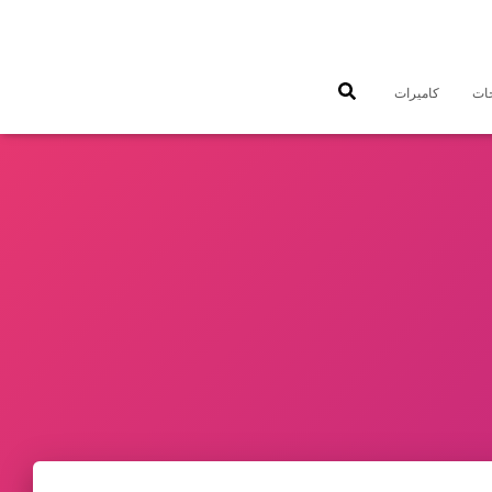
جات
كاميرات