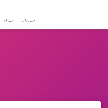
فني ستلايت
نقل اثاث