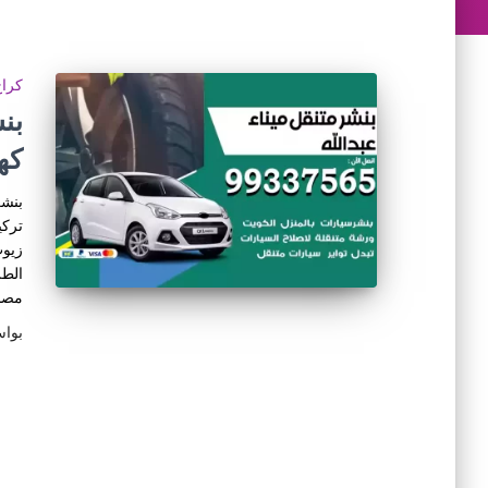
كراج
كه
بنشر
تركي
زيوت
الطر
مصاب
بوا