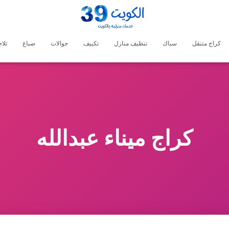
كراج متنقل
سباك
تنظيف منازل
تكييف
جوالات
صباغ
ثلا
كراج ميناء عبدالله