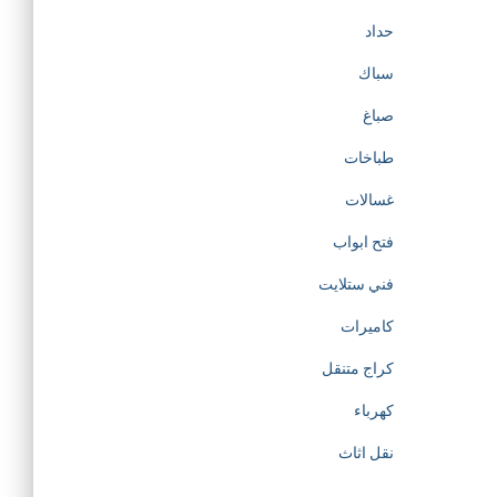
حداد
سباك
صباغ
طباخات
غسالات
فتح ابواب
فني ستلايت
كاميرات
كراج متنقل
كهرباء
نقل اثاث