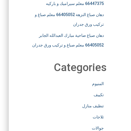
66447375 معلم سيراميك و باركيه
دهان صباغ النزهة 66405052 معلم صباغ و
تركيب ورق جدران
دهان صباغ ضاحية مبارك العبدالله الجابر
66405052 معلم صباغ و تركيب ورق جدران
Categories
المنيوم
تكييف
تنظيف منازل
ثلاجات
جوالات