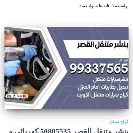
بواسطة
5 سنوات
،
kurdi
منذ
كراج متنقل
بنشر متنقل القصر 50805535‬ كهربائي و