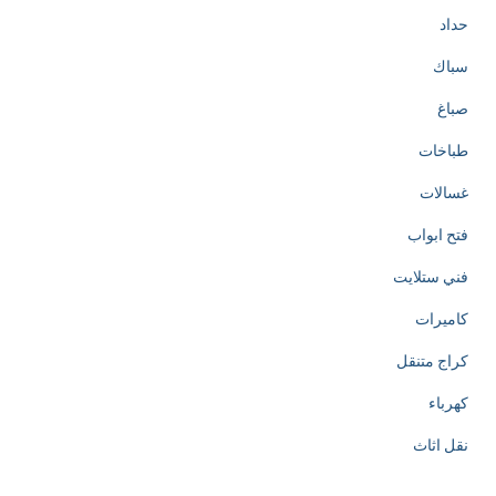
حداد
سباك
صباغ
طباخات
غسالات
فتح ابواب
فني ستلايت
كاميرات
كراج متنقل
كهرباء
نقل اثاث