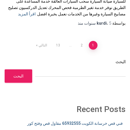
للسيارة صيانة السيارة سحب السيارات العالقة خدمة المساعدة على
الطريق نوفر خدمة تغير الطرمبة فحص المحرك تعديل الدركسيون تصليح
مصابيح السيارة وغيرها من الخدمات نعمل بخبرة افضل
اقرأ المزيد
بواسطة
5 سنوات
،
kurdi
منذ
تعدد
1
2
…
13
التالي
صفحات
البحث
المقالات
البحث
Recent Posts
فني قص خرسانة الكويت 65932555 مقاول قص وفتح كور