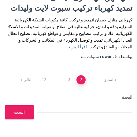
تمديد كهرباء تركيب سبوت لايت وليدات
كهربائي منازل خيطان لتمديد و تركيب كافة مكونات الشبكة الكهربائية
المنزلية بدقة و اتقان، حرفية عالية في اصلاح أو صيانة التمديدات و الاسلاك
الكهربائية، فك و تركيب مصابيح و مقابس و قواطع كهربائية، تصليح اعطال
العداد الكهربائي، تمديد و توصيل الكهرباء في المكاتب و الشركات و
المحلات و الفنادق، تركيب
اقرأ المزيد
بواسطة
5 سنوات
،
rowan
منذ
تعدد
السابق
1
2
3
…
12
التالي
صفحات
البحث
المقالات
البحث