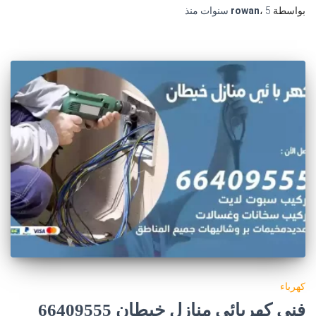
بواسطة
5 سنوات
،
rowan
منذ
كهرباء
فني كهربائي منازل خيطان 66409555