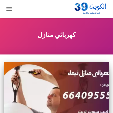
تبديل
التنقل
كهربائي منازل