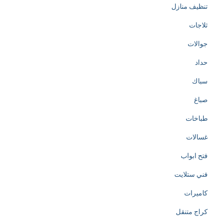
تنظيف منازل
ثلاجات
جوالات
حداد
سباك
صباغ
طباخات
غسالات
فتح ابواب
فني ستلايت
كاميرات
كراج متنقل