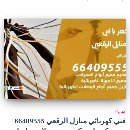
كهرباء
فني كهربائي منازل الرقعي 66409555