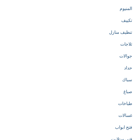
المنيوم
تكييف
تنظيف منازل
ثلاجات
جوالات
حداد
سباك
صباغ
طباخات
غسالات
فتح ابواب
فني ستلايت