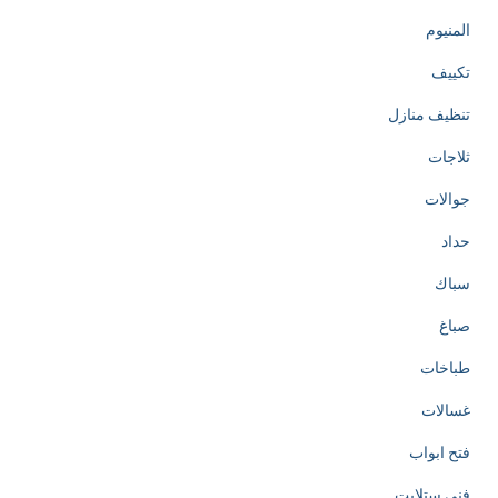
المنيوم
تكييف
تنظيف منازل
ثلاجات
جوالات
حداد
سباك
صباغ
طباخات
غسالات
فتح ابواب
فني ستلايت