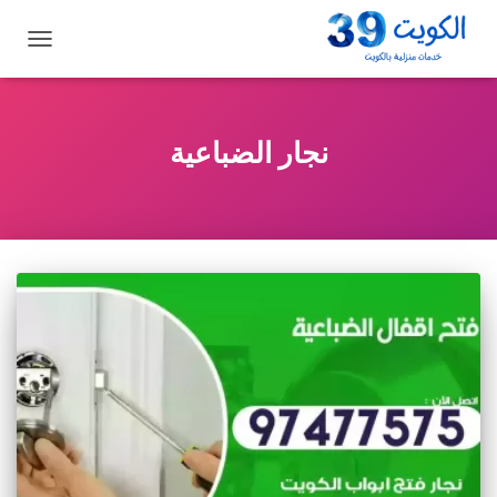
تبديل
التنقل
نجار الضباعية