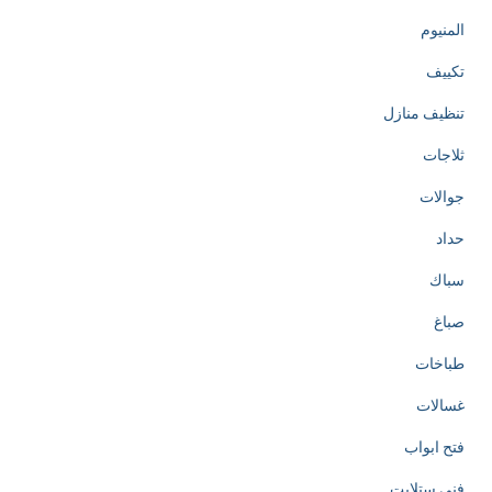
المنيوم
تكييف
تنظيف منازل
ثلاجات
جوالات
حداد
سباك
صباغ
طباخات
غسالات
فتح ابواب
فني ستلايت