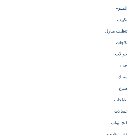
المنيوم
تكييف
تنظيف منازل
ثلاجات
جوالات
حداد
سباك
صباغ
طباخات
غسالات
فتح ابواب
فني ستلايت