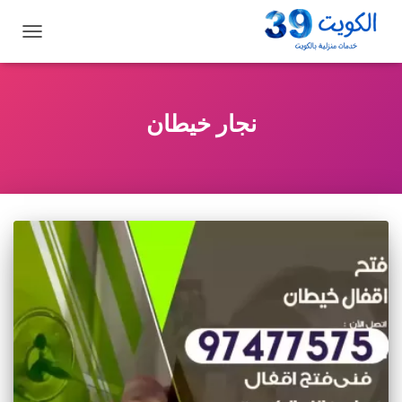
تبديل
التنقل
نجار خيطان