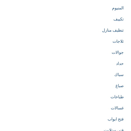
المنيوم
تكييف
تنظيف منازل
ثلاجات
جوالات
حداد
سباك
صباغ
طباخات
غسالات
فتح ابواب
فني ستلايت