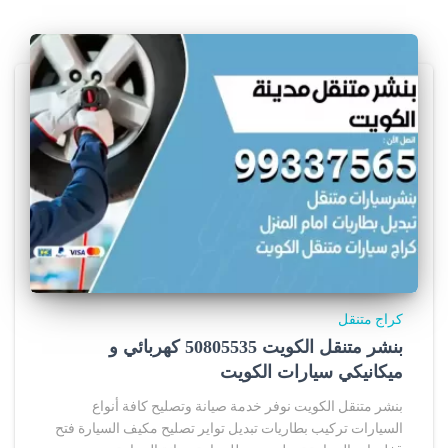
كراج متنقل
بنشر متنقل الكويت 50805535‬ كهربائي و
ميكانيكي سيارات الكويت
بنشر متنقل الكويت نوفر خدمة صيانة وتصليح كافة أنواع
السيارات تركيب بطاريات تبديل تواير تصليح مكيف السيارة فتح