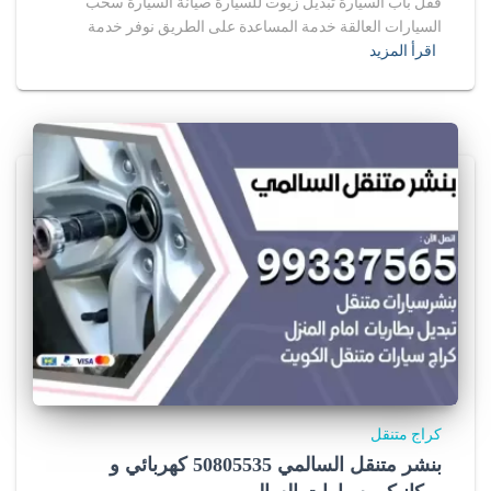
قفل باب السيارة تبديل زيوت للسيارة صيانة السيارة سحب
السيارات العالقة خدمة المساعدة على الطريق نوفر خدمة
اقرأ المزيد
كراج متنقل
بنشر متنقل السالمي 50805535‬ كهربائي و