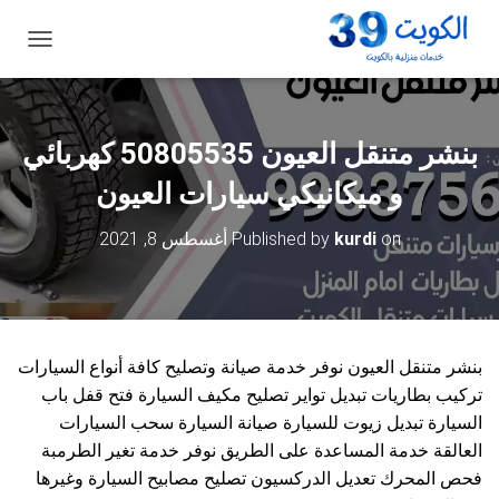
ت
ب
د
ي
ل
بنشر متنقل العيون 50805535‬ كهربائي
ا
ل
و ميكانيكي سيارات العيون
ت
ن
on
kurdi
Published by
أغسطس 8, 2021
ق
ل
بنشر متنقل العيون نوفر خدمة صيانة وتصليح كافة أنواع السيارات
تركيب بطاريات تبديل تواير تصليح مكيف السيارة فتح قفل باب
السيارة تبديل زيوت للسيارة صيانة السيارة سحب السيارات
العالقة خدمة المساعدة على الطريق نوفر خدمة تغير الطرمبة
فحص المحرك تعديل الدركسيون تصليح مصابيح السيارة وغيرها