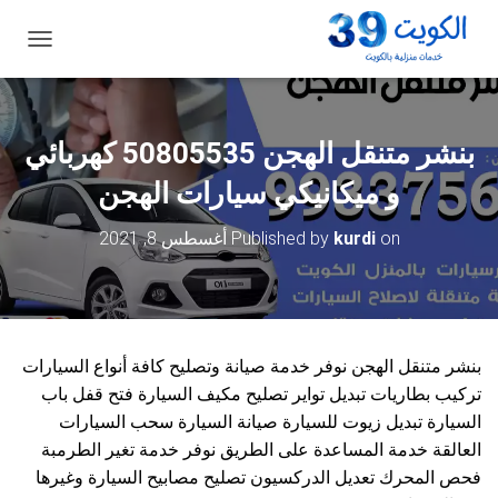
ت
ب
د
ي
ل
بنشر متنقل الهجن 50805535‬ كهربائي
ا
ل
و ميكانيكي سيارات الهجن
ت
ن
on
kurdi
Published by
أغسطس 8, 2021
ق
ل
بنشر متنقل الهجن نوفر خدمة صيانة وتصليح كافة أنواع السيارات
تركيب بطاريات تبديل تواير تصليح مكيف السيارة فتح قفل باب
السيارة تبديل زيوت للسيارة صيانة السيارة سحب السيارات
العالقة خدمة المساعدة على الطريق نوفر خدمة تغير الطرمبة
فحص المحرك تعديل الدركسيون تصليح مصابيح السيارة وغيرها