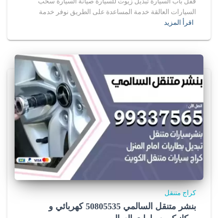
قفل باب السيارة تبديل زيوت للسيارة صيانة السيارة سحب
السيارات العالقة خدمة المساعدة على الطريق نوفر خدمة
اقرأ المزيد
كراج متنقل
بنشر متنقل السالمي 50805535‬ كهربائي و