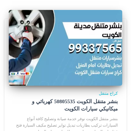
كراج متنقل
بنشر متنقل الكويت 50805535‬ كهربائي و
ميكانيكي سيارات الكويت
بنشر متنقل الكويت نوفر خدمة صيانة وتصليح كافة أنواع
السيارات تركيب بطاريات تبديل تواير تصليح مكيف السيارة فتح