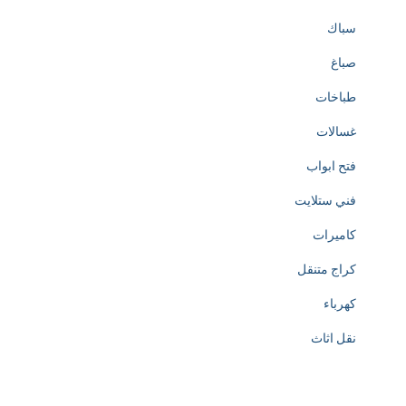
سباك
صباغ
طباخات
غسالات
فتح ابواب
فني ستلايت
كاميرات
كراج متنقل
كهرباء
نقل اثاث