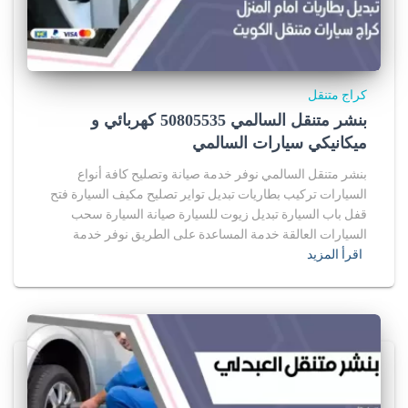
كراج متنقل
بنشر متنقل السالمي 50805535‬ كهربائي و
ميكانيكي سيارات السالمي
بنشر متنقل السالمي نوفر خدمة صيانة وتصليح كافة أنواع
السيارات تركيب بطاريات تبديل تواير تصليح مكيف السيارة فتح
قفل باب السيارة تبديل زيوت للسيارة صيانة السيارة سحب
السيارات العالقة خدمة المساعدة على الطريق نوفر خدمة
اقرأ المزيد