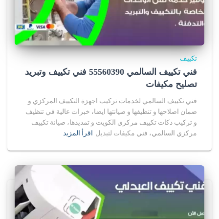
تكييف
فني تكييف السالمي 55560390 فني تكييف وتبريد
تصليح مكيفات
فني تكييف السالمي لخدمات تركيب اجهزة التكييف المركزي و
ضمان اصلاحها و تنظيفها و صيانتها ايضا، خبرات عالية في تنظيف
و تركيب دكات تكييف مركزي الكويت و تمديدها، صيانة تكييف
مركزي السالمي، فني مكيفات لتبديل
اقرأ المزيد