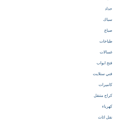
حداد
سباك
صباغ
طباخات
غسالات
فتح ابواب
فني ستلايت
كاميرات
كراج متنقل
كهرباء
نقل اثاث