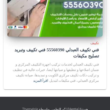
تكييف
فني تكييف العبدلي 55560390 فني تكييف وتبريد
تصليح مكيفات
فني تكييف العبدلي لخدمات تركيب اجهزة التكييف المركزي و
ضمان اصلاحها و تنظيفها و صيانتها ايضا، خبرات عالية في تنظيف
و تركيب دكات تكييف مركزي الكويت و تمديدها، صيانة تكييف
مركزي العبدلي، فني مكيفات لتبديل
اقرأ المزيد
هستيا (Hestia) | تّم التطوير بواسطة
ThemeIsle