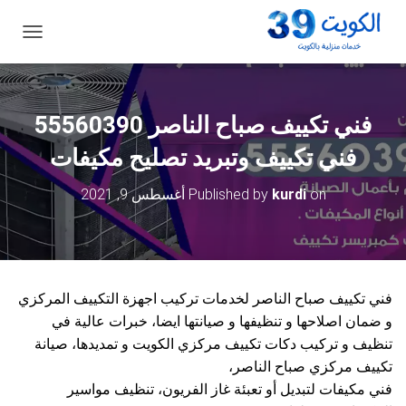
ت
ب
د
ي
ل
فني تكييف صباح الناصر 55560390
ا
ل
فني تكييف وتبريد تصليح مكيفات
ت
ن
on
kurdi
Published by
أغسطس 9, 2021
ق
ل
فني تكييف صباح الناصر لخدمات تركيب اجهزة التكييف المركزي
و ضمان اصلاحها و تنظيفها و صيانتها ايضا، خبرات عالية في
تنظيف و تركيب دكات تكييف مركزي الكويت و تمديدها، صيانة
تكييف مركزي صباح الناصر،
فني مكيفات لتبديل أو تعبئة غاز الفريون، تنظيف مواسير