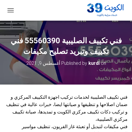
ت
ب
د
ي
ل
فني تكييف الصليبية 55560390 فني
ا
ل
تكييف وتبريد تصليح مكيفات
ت
ن
on
kurdi
Published by
أغسطس 9, 2021
ق
ل
فني تكييف الصليبية لخدمات تركيب اجهزة التكييف المركزي و
ضمان اصلاحها و تنظيفها و صيانتها ايضا، خبرات عالية في تنظيف
و تركيب دكات تكييف مركزي الكويت و تمديدها، صيانة تكييف
مركزي الصليبية،
فني مكيفات لتبديل أو تعبئة غاز الفريون، تنظيف مواسير