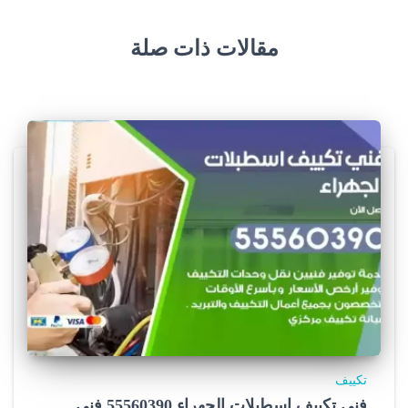
مقالات ذات صلة
تكييف
فني تكييف اسطبلات الجهراء 55560390 فني