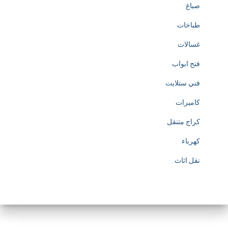
صباغ
طباخات
غسالات
فتح ابواب
فني ستلايت
كاميرات
كراج متنقل
كهرباء
نقل اثاث