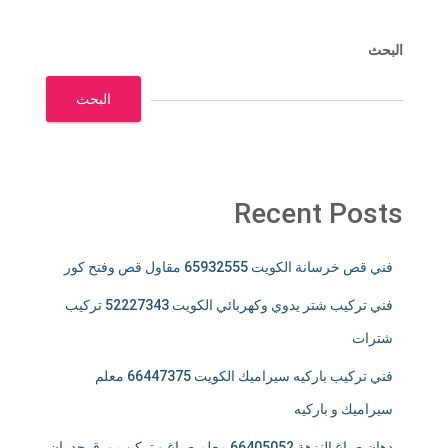
البحث
البحث
Recent Posts
فني قص خرسانة الكويت 65932555 مقاول قص وفتح كور
فني تركيب شتر يدوي وكهربائي الكويت 52227343 تركيب
شترات
فني تركيب باركيه سيراميك الكويت 66447375 معلم
سيراميك و باركيه
دهان صباغ النزهة 66405052 معلم صباغ و تركيب ورق جدران