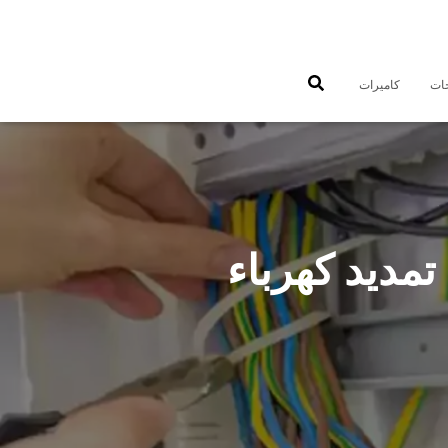
جات
كاميرات
فني كهربائي منازل الصليبية 66409555 تمديد كهرباء