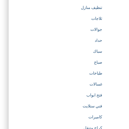
تنظيف منازل
ثلاجات
جوالات
حداد
سباك
صباغ
طباخات
غسالات
فتح ابواب
فني ستلايت
كاميرات
كراج متنقل