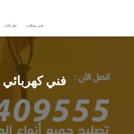
فني ستلايت
نقل اثاث