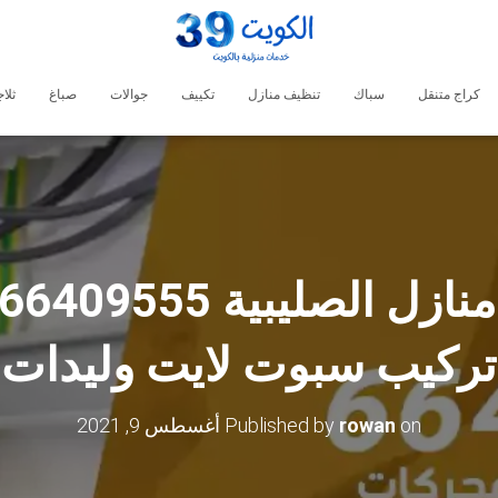
كراج متنقل
سباك
تنظيف منازل
تكييف
جوالات
صباغ
ثلا
تركيب سبوت لايت وليدات
on
rowan
Published by
أغسطس 9, 2021