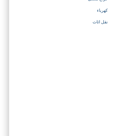
كهرباء
نقل اثاث