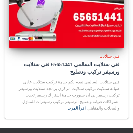
فني ستلايت
فني ستلايت السالمي 65651441 فني ستلايت
ورسيفر تركيب وتصليح
فني ستلايت السالمي نقدم لكم خدمة تركيب ستلايت عادي
صيانة ستلايت تركيب ستلايت مركزي برمجة ستلايت ورسيفر
تركيب رسيفر بي ان سبورت خدمة اشتراك رسيفر تجديد
اشتراكات صيانة وتصليح الرسيفر تركيب رسيفرات للمنازل
والمحلات والمقاهي
اقرأ المزيد