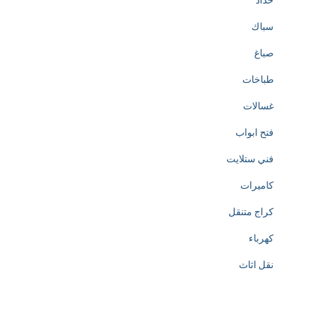
حداد
سباك
صباغ
طباخات
غسالات
فتح ابواب
فني ستلايت
كاميرات
كراج متنقل
كهرباء
نقل اثاث