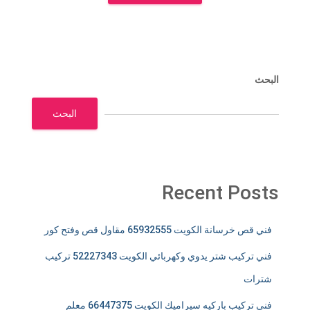
البحث
البحث
Recent Posts
فني قص خرسانة الكويت 65932555 مقاول قص وفتح كور
فني تركيب شتر يدوي وكهربائي الكويت 52227343 تركيب
شترات
فني تركيب باركيه سيراميك الكويت 66447375 معلم