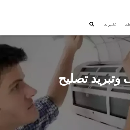
جات
كاميرات
555603 فني تكييف وتبريد تصليح