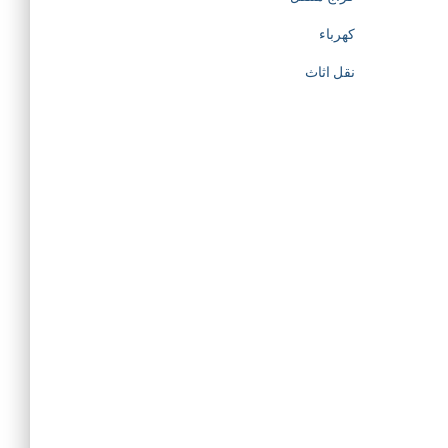
كهرباء
نقل اثاث