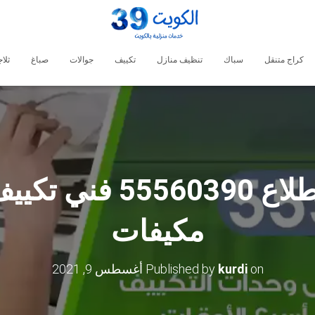
كراج متنقل
سباك
تنظيف منازل
تكييف
جوالات
صباغ
ثلا
فني تكييف المطلاع 90
مكيفات
on
kurdi
Published by
أغسطس 9, 2021