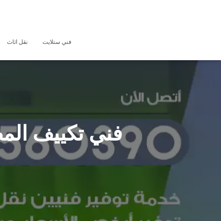
فني ستلايت
نقل اثاث