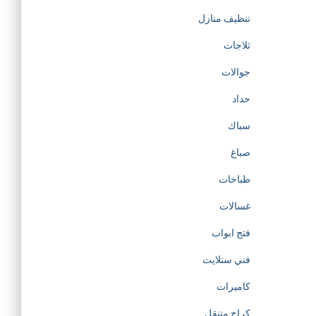
تنظيف منازل
ثلاجات
جوالات
حداد
سباك
صباغ
طباخات
غسالات
فتح ابواب
فني ستلايت
كاميرات
كراج متنقل