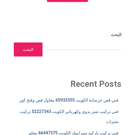
البحث
البحث
Recent Posts
فني قص خرسانة الكويت 65932555 مقاول قص وفتح كور
فني تركيب شتر يدوي وكهربائي الكويت 52227343 تركيب
شترات
فني تركيب باركيه سيراميك الكويت 66447375 معلم