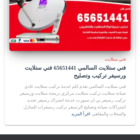
فني ستلايت
فني ستلايت السالمي 65651441 فني ستلايت
ورسيفر تركيب وتصليح
فني ستلايت السالمي نقدم لكم خدمة تركيب ستلايت عادي
صيانة ستلايت تركيب ستلايت مركزي برمجة ستلايت ورسيفر
تركيب رسيفر بي ان سبورت خدمة اشتراك رسيفر تجديد
اشتراكات صيانة وتصليح الرسيفر تركيب رسيفرات للمنازل
والمحلات والمقاهي
اقرأ المزيد