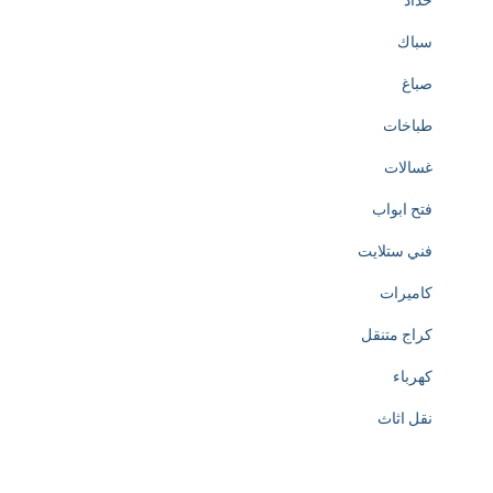
حداد
سباك
صباغ
طباخات
غسالات
فتح ابواب
فني ستلايت
كاميرات
كراج متنقل
كهرباء
نقل اثاث