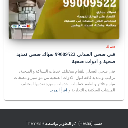
سباك
فني صحي العبدلي 99009522 سباك صحي تمديد
صحية و ادوات صحية
فني صحي العبدلي للقيام بمختلف خدمات السباكة و الصحية،
تركيب و تمديد كافة انواع الادوات الصحية من مواسير و مضخات
مياه و فلاتر و اطقم حمامات، خدمات مميزة نقدمها لمختلف
المنشآت السكنية و التجارية و
اقرأ المزيد
هستيا (Hestia) | تّم التطوير بواسطة
ThemeIsle