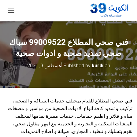
ت
ب
د
ي
ل
فني صحي المطلاع 99009522 سباك
ا
ل
صحي تمديد صحية و ادوات صحية
ت
ن
on
kurdi
Published by
أغسطس 9, 2021
ق
ل
فني صحي المطلاع للقيام بمختلف خدمات السباكة و الصحية،
تركيب و تمديد كافة انواع الادوات الصحية من مواسير و مضخات
مياه و فلاتر و اطقم حمامات، خدمات مميزة نقدمها لمختلف
المنشآت السكنية و التجارية و الخدمية مع امهر مقاول صحي،
نقوم بتسليك و تنظيف المجاري، صيانة و اصلاح التمديدات