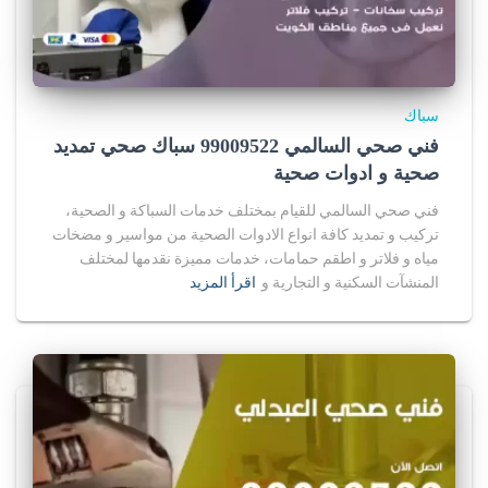
سباك
فني صحي السالمي 99009522 سباك صحي تمديد
صحية و ادوات صحية
فني صحي السالمي للقيام بمختلف خدمات السباكة و الصحية،
تركيب و تمديد كافة انواع الادوات الصحية من مواسير و مضخات
مياه و فلاتر و اطقم حمامات، خدمات مميزة نقدمها لمختلف
المنشآت السكنية و التجارية و
اقرأ المزيد