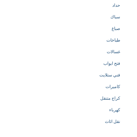
حداد
سباك
صباغ
طباخات
غسالات
فتح ابواب
فني ستلايت
كاميرات
كراج متنقل
كهرباء
نقل اثاث