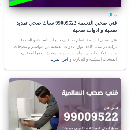
سباك
فني صحي الدسمة 99009522 سباك صحي تمديد
صحية و ادوات صحية
فني صحي الدسمة للقيام بمختلف خدمات السباكة و الصحية،
تركيب و تمديد كافة انواع الادوات الصحية من مواسير و مضخات
مياه و فلاتر و اطقم حمامات، خدمات مميزة نقدمها لمختلف
المنشآت السكنية و التجارية و
اقرأ المزيد