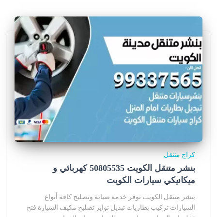
كراج متنقل
بنشر متنقل الكويت 50805535‬ كهربائي و
ميكانيكي سيارات الكويت
بنشر متنقل الكويت نوفر خدمة صيانة وتصليح كافة أنواع
السيارات تركيب بطاريات تبديل تواير تصليح مكيف السيارة فتح