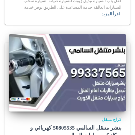
قفل باب السيارة تبديل زيوت للسيارة صيانة السيارة سحب
السيارات العالقة خدمة المساعدة على الطريق نوفر خدمة
اقرأ المزيد
كراج متنقل
بنشر متنقل السالمي 50805535‬ كهربائي و