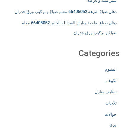
سيراميك و باركيه
دهان صباغ النزهة 66405052 معلم صباغ و تركيب ورق جدران
دهان صباغ ضاحية مبارك العبدالله الجابر 66405052 معلم
صباغ و تركيب ورق جدران
Categories
المنيوم
تكييف
تنظيف منازل
ثلاجات
جوالات
حداد