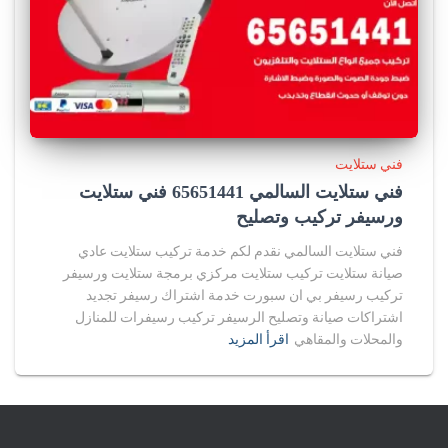
فني ستلايت
فني ستلايت السالمي 65651441 فني ستلايت
ورسيفر تركيب وتصليح
فني ستلايت السالمي نقدم لكم خدمة تركيب ستلايت عادي
صيانة ستلايت تركيب ستلايت مركزي برمجة ستلايت ورسيفر
تركيب رسيفر بي ان سبورت خدمة اشتراك رسيفر تجديد
اشتراكات صيانة وتصليح الرسيفر تركيب رسيفرات للمنازل
والمحلات والمقاهي
اقرأ المزيد