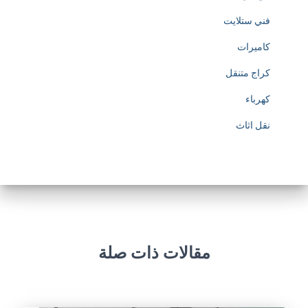
فني ستلايت
كاميرات
كراج متنقل
كهرباء
نقل اثاث
مقالات ذات صلة