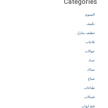
Categories
المنيوم
تكييف
تنظيف منازل
ثلاجات
جوالات
حداد
سباك
صباغ
طباخات
غسالات
فتح ابواب