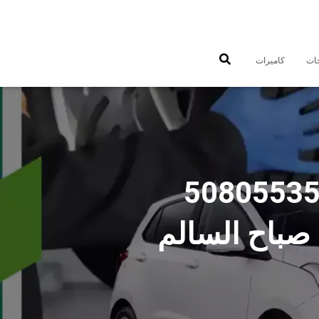
جات
كاميرات
صباح السالم