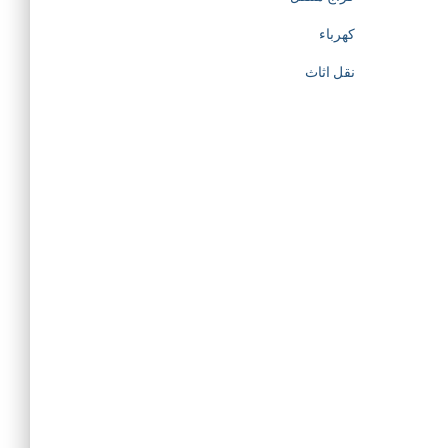
كهرباء
نقل اثاث