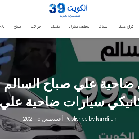
كراج متنقل
سباك
تنظيف منازل
تكييف
جوالات
صباغ
ثلا
كانيكي سيارات ضاحية علي 
on
kurdi
Published by
أغسطس 8, 2021