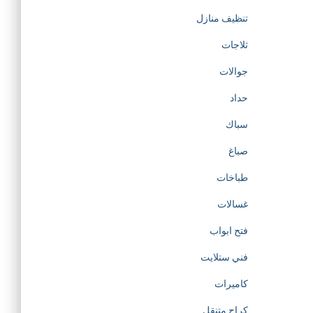
تنظيف منازل
ثلاجات
جوالات
حداد
سباك
صباغ
طباخات
غسالات
فتح ابواب
فني ستلايت
كاميرات
كراج متنقل