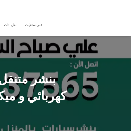
فني ستلايت
نقل اثاث
كهربائي و مي