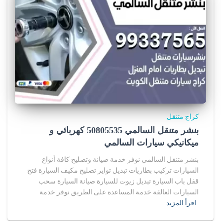
كراج متنقل
بنشر متنقل السالمي 50805535‬ كهربائي و
ميكانيكي سيارات السالمي
بنشر متنقل السالمي نوفر خدمة صيانة وتصليح كافة أنواع
السيارات تركيب بطاريات تبديل تواير تصليح مكيف السيارة فتح
قفل باب السيارة تبديل زيوت للسيارة صيانة السيارة سحب
السيارات العالقة خدمة المساعدة على الطريق نوفر خدمة
اقرأ المزيد