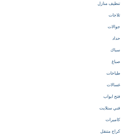
تنظيف منازل
ثلاجات
جوالات
حداد
سباك
صباغ
طباخات
غسالات
فتح ابواب
فني ستلايت
كاميرات
كراج متنقل