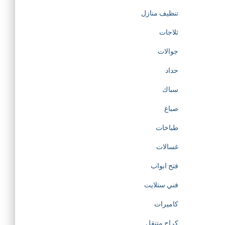
تنظيف منازل
ثلاجات
جوالات
حداد
سباك
صباغ
طباخات
غسالات
فتح ابواب
فني ستلايت
كاميرات
كراج متنقل