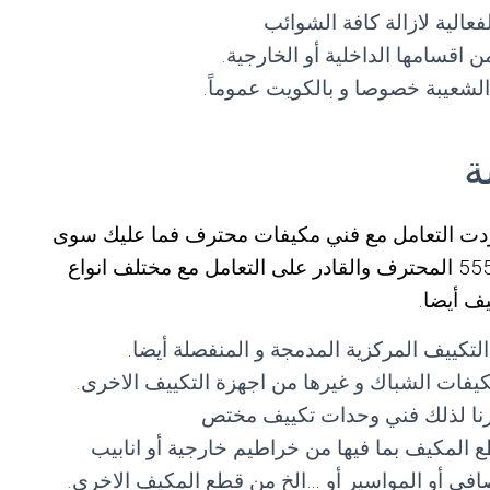
عالية لازالة كافة الشوائب
 اقسامها الداخلية أو الخارجية.
لشعيبة خصوصا و بالكويت عموماً.
ة
اردت التعامل مع فني مكيفات محترف فما عليك سوى
التواصل مع فني تكييف ميناء الشعيبة 55560390 المحترف والقادر على التعامل مع مختلف انواع
ف أيضا.
لتكييف المركزية المدمجة و المنفصلة أيضا.
فات الشباك و غيرها من اجهزة التكييف الاخرى.
وفرنا لذلك فني وحدات تكييف مختص
 المكيف بما فيها من خراطيم خارجية أو انابيب
لمصافي أو المواسير أو …الخ من قطع المكيف الاخرى.