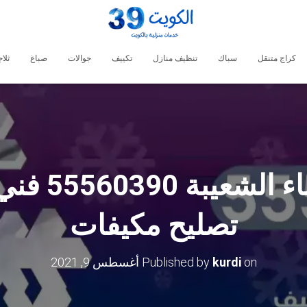
كراج متنقل
سباك
تنظيف منازل
تكييف
جوالات
صباغ
ثلا
فني تكييف م
تصليح مكيفات
on
kurdi
Published by
أغسطس 9, 2021