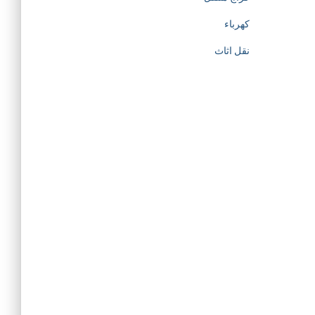
كهرباء
نقل اثاث