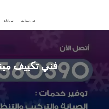
فني ستلايت
نقل اثاث