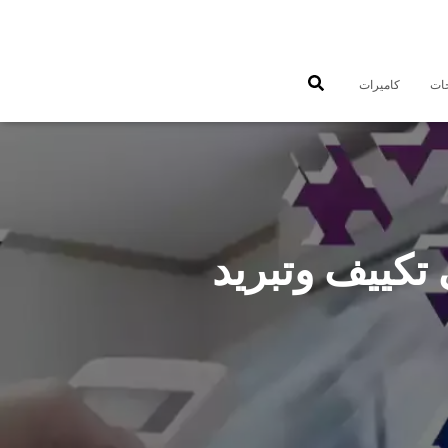
جات
كاميرات
يناء الشعيبة 55560390 فني تكييف وتبريد