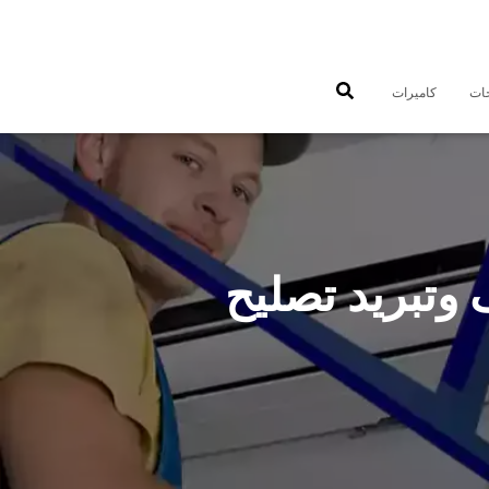
جات
كاميرات
55560 فني تكييف وتبريد تصليح