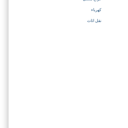
كهرباء
نقل اثاث