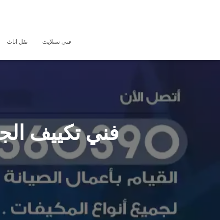
فني ستلايت
نقل اثاث