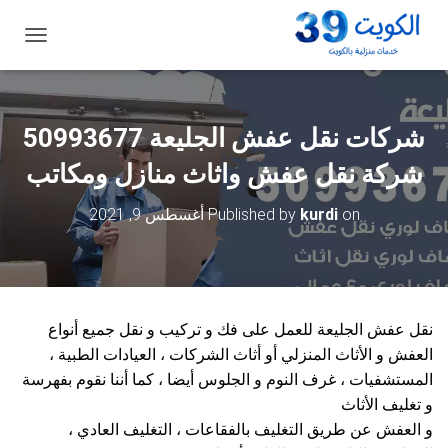
ت
ب
د
ي
ل
شركات نقل عفش الجليعة 50993677
ا
ل
شركة نقل عفش واثاث منازل ومكاتب
ت
ن
on
kurdi
Published by
أغسطس 9, 2021
ق
ل
نقل عفش الجليعة للعمل على فك و تركيب و نقل جميع أنواع
العفش و الأثاث المنزلي أو أثاث الشركات ، العيادات الطبية ،
المستشفيات ، غرف النوم و الجلوس أيضا ، كما أننا نقوم بفهرسة
و تغليف الأثاث
و العفش عن طريق التغليف بالفقاعات ، التغليف العادي ،