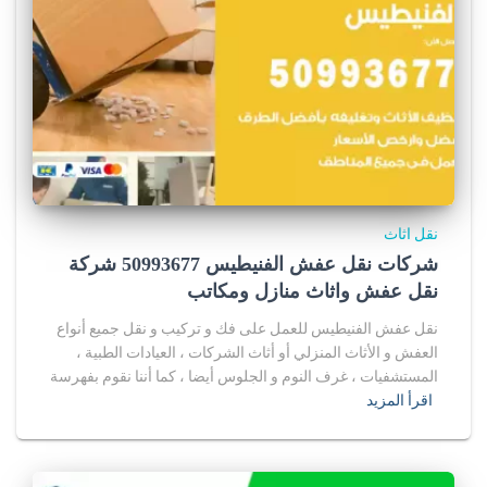
نقل اثاث
شركات نقل عفش الفنيطيس 50993677 شركة
نقل عفش واثاث منازل ومكاتب
نقل عفش الفنيطيس للعمل على فك و تركيب و نقل جميع أنواع
العفش و الأثاث المنزلي أو أثاث الشركات ، العيادات الطبية ،
المستشفيات ، غرف النوم و الجلوس أيضا ، كما أننا نقوم بفهرسة
اقرأ المزيد