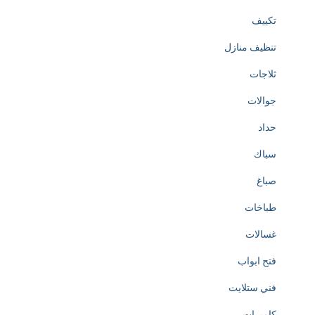
تكييف
تنظيف منازل
ثلاجات
جوالات
حداد
سباك
صباغ
طباخات
غسالات
فتح ابواب
فني ستلايت
كاميرات