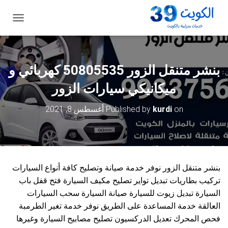
ت
ب
د
ي
ل
بنشر متنقل الزور 50805535‬ كهربائي و
ا
ل
ميكانيكي سيارات الزور
ت
ن
on
kurdi
Published by
أغسطس 8, 2021
ق
ل
بنشر متنقل الزور نوفر خدمة صيانة وتصليح كافة أنواع السيارات
تركيب بطاريات تبديل تواير تصليح مكيف السيارة فتح قفل باب
السيارة تبديل زيوت للسيارة صيانة السيارة سحب السيارات
العالقة خدمة المساعدة على الطريق نوفر خدمة تغير الطرمبة
فحص المحرك تعديل الدركسيون تصليح مصابيح السيارة وغيرها