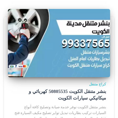
كراج متنقل
بنشر متنقل الكويت 50805535‬ كهربائي و
ميكانيكي سيارات الكويت
بنشر متنقل الكويت نوفر خدمة صيانة وتصليح كافة أنواع
السيارات تركيب بطاريات تبديل تواير تصليح مكيف السيارة فتح