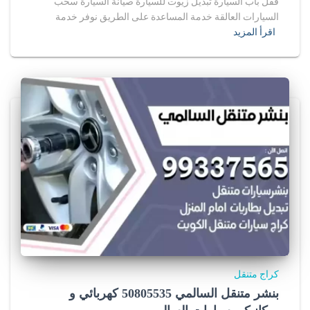
قفل باب السيارة تبديل زيوت للسيارة صيانة السيارة سحب
السيارات العالقة خدمة المساعدة على الطريق نوفر خدمة
اقرأ المزيد
كراج متنقل
بنشر متنقل السالمي 50805535‬ كهربائي و