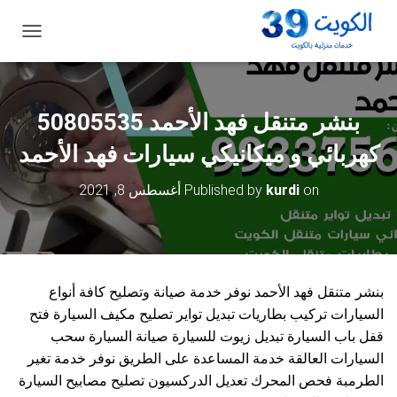
ت
ب
د
ي
ل
ا
ل
كهربائي و ميكانيكي سيارات فهد الأحمد
ت
ن
on
kurdi
Published by
أغسطس 8, 2021
ق
ل
بنشر متنقل فهد الأحمد نوفر خدمة صيانة وتصليح كافة أنواع
السيارات تركيب بطاريات تبديل تواير تصليح مكيف السيارة فتح
قفل باب السيارة تبديل زيوت للسيارة صيانة السيارة سحب
السيارات العالقة خدمة المساعدة على الطريق نوفر خدمة تغير
الطرمبة فحص المحرك تعديل الدركسيون تصليح مصابيح السيارة