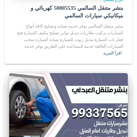
بنشر متنقل السالمي 50805535‬ كهربائي و
ميكانيكي سيارات السالمي
بنشر متنقل السالمي نوفر خدمة صيانة وتصليح كافة أنواع
السيارات تركيب بطاريات تبديل تواير تصليح مكيف السيارة فتح
قفل باب السيارة تبديل زيوت للسيارة صيانة السيارة سحب
السيارات العالقة خدمة المساعدة على الطريق نوفر خدمة
اقرأ المزيد