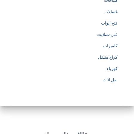
طباخات
غسالات
فتح ابواب
فني ستلايت
كاميرات
كراج متنقل
كهرباء
نقل اثاث