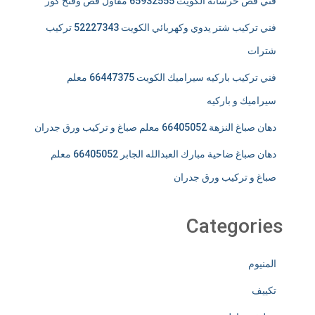
فني قص خرسانة الكويت 65932555 مقاول قص وفتح كور
فني تركيب شتر يدوي وكهربائي الكويت 52227343 تركيب
شترات
فني تركيب باركيه سيراميك الكويت 66447375 معلم
سيراميك و باركيه
دهان صباغ النزهة 66405052 معلم صباغ و تركيب ورق جدران
دهان صباغ ضاحية مبارك العبدالله الجابر 66405052 معلم
صباغ و تركيب ورق جدران
Categories
المنيوم
تكييف