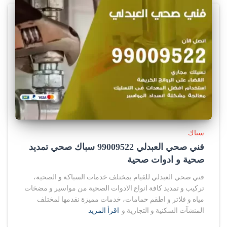
سباك
فني صحي العبدلي 99009522 سباك صحي تمديد
صحية و ادوات صحية
فني صحي العبدلي للقيام بمختلف خدمات السباكة و الصحية،
تركيب و تمديد كافة انواع الادوات الصحية من مواسير و مضخات
مياه و فلاتر و اطقم حمامات، خدمات مميزة نقدمها لمختلف
المنشآت السكنية و التجارية و
اقرأ المزيد