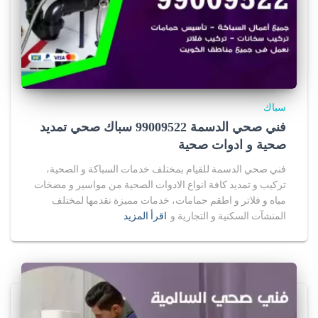
سباك
فني صحي الدسمة 99009522 سباك صحي تمديد
صحية و ادوات صحية
فني صحي الدسمة للقيام بمختلف خدمات السباكة و الصحية،
تركيب و تمديد كافة انواع الادوات الصحية من مواسير و مضخات
مياه و فلاتر و اطقم حمامات، خدمات مميزة نقدمها لمختلف
المنشآت السكنية و التجارية و
اقرأ المزيد