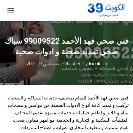
ت
ب
د
ي
ل
فني صحي فهد الأحمد 99009522 سباك
ا
ل
صحي تمديد صحية و ادوات صحية
ت
ن
on
kurdi
Published by
أغسطس 9, 2021
ق
ل
فني صحي فهد الأحمد للقيام بمختلف خدمات السباكة و الصحية،
تركيب و تمديد كافة انواع الادوات الصحية من مواسير و مضخات
مياه و فلاتر و اطقم حمامات، خدمات مميزة نقدمها لمختلف
المنشآت السكنية و التجارية و الخدمية مع امهر مقاول صحي،
نقوم بتسليك و تنظيف المجاري، صيانة و اصلاح التمديدات