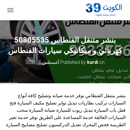
ت
ب
د
ي
ل
ا
ل
كهربائي و ميكانيكي سيارات الفنطاس
ت
ن
on
kurdi
Published by
أغسطس 8, 2021
ق
ل
بنشر متنقل الفنطاس نوفر خدمة صيانة وتصليح كافة أنواع
السيارات تركيب بطاريات تبديل تواير تصليح مكيف السيارة فتح
قفل باب السيارة تبديل زيوت للسيارة صيانة السيارة سحب
السيارات العالقة خدمة المساعدة على الطريق نوفر خدمة تغير
الطرمبة فحص المحرك تعديل الدركسيون تصليح مصابيح السيارة