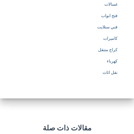
غسالات
فتح ابواب
فني ستلايت
كاميرات
كراج متنقل
كهرباء
نقل اثاث
مقالات ذات صلة