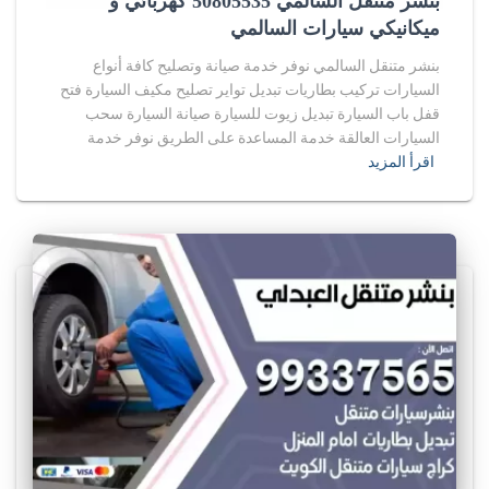
بنشر متنقل السالمي 50805535‬ كهربائي و
ميكانيكي سيارات السالمي
بنشر متنقل السالمي نوفر خدمة صيانة وتصليح كافة أنواع
السيارات تركيب بطاريات تبديل تواير تصليح مكيف السيارة فتح
قفل باب السيارة تبديل زيوت للسيارة صيانة السيارة سحب
السيارات العالقة خدمة المساعدة على الطريق نوفر خدمة
اقرأ المزيد