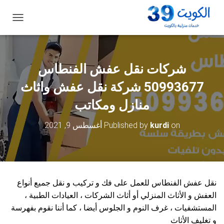
ت
ب
د
ي
ل
شركات نقل عفش الفنطاس
ا
ل
50993677 شركة نقل عفش واثاث
ت
ن
منازل ومكاتب
ق
ل
on
kurdi
Published by
أغسطس 9, 2021
نقل عفش الفنطاس للعمل على فك و تركيب و نقل جميع أنواع
العفش و الأثاث المنزلي أو أثاث الشركات ، العيادات الطبية ،
المستشفيات ، غرف النوم و الجلوس أيضا ، كما أننا نقوم بفهرسة
و تغليف الأثاث