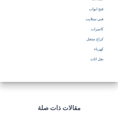
فتح ابواب
فني ستلايت
كاميرات
كراج متنقل
كهرباء
نقل اثاث
مقالات ذات صلة