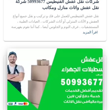
شركات نقل عفش الفنيطيس 50993677 شركة
نقل عفش واثاث منازل ومكاتب
نقل عفش الفنيطيس للعمل على فك و تركيب و نقل جميع أنواع
العفش و الأثاث المنزلي أو أثاث الشركات ، العيادات الطبية ،
المستشفيات ، غرف النوم و الجلوس أيضا ، كما أننا نقوم بفهرسة
اقرأ المزيد