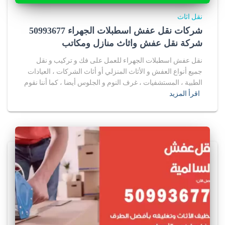
نقل اثاث
شركات نقل عفش اسطبلات الجهراء 50993677
شركة نقل عفش واثاث منازل ومكاتب
نقل عفش اسطبلات الجهراء للعمل على فك و تركيب و نقل
جميع أنواع العفش و الأثاث المنزلي أو أثاث الشركات ، العيادات
الطبية ، المستشفيات ، غرف النوم و الجلوس أيضا ، كما أننا نقوم
اقرأ المزيد