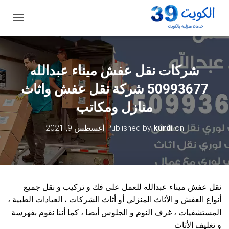
ت
ب
د
ي
ل
شركات نقل عفش ميناء عبدالله
ا
ل
50993677 شركة نقل عفش واثاث
ت
ن
منازل ومكاتب
ق
ل
on
kurdi
Published by
أغسطس 9, 2021
نقل عفش ميناء عبدالله للعمل على فك و تركيب و نقل جميع
أنواع العفش و الأثاث المنزلي أو أثاث الشركات ، العيادات الطبية ،
المستشفيات ، غرف النوم و الجلوس أيضا ، كما أننا نقوم بفهرسة
و تغليف الأثاث