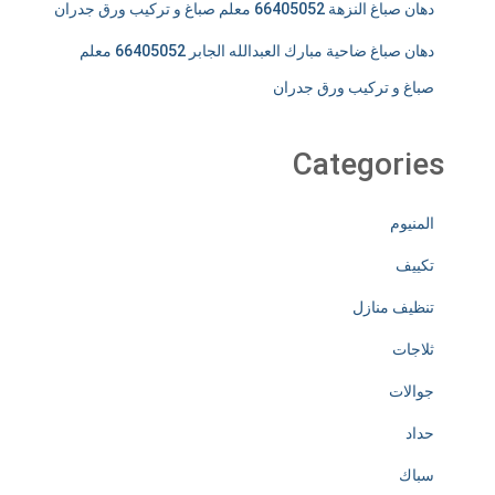
دهان صباغ النزهة 66405052 معلم صباغ و تركيب ورق جدران
دهان صباغ ضاحية مبارك العبدالله الجابر 66405052 معلم
صباغ و تركيب ورق جدران
Categories
المنيوم
تكييف
تنظيف منازل
ثلاجات
جوالات
حداد
سباك