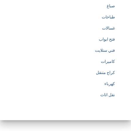
صباغ
طباخات
غسالات
فتح ابواب
فني ستلايت
كاميرات
كراج متنقل
كهرباء
نقل اثاث