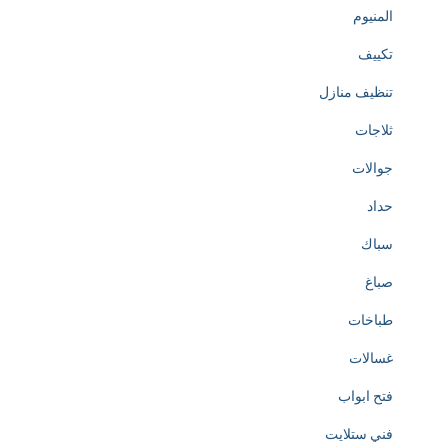
المنيوم
تكييف
تنظيف منازل
ثلاجات
جوالات
حداد
سباك
صباغ
طباخات
غسالات
فتح ابواب
فني ستلايت