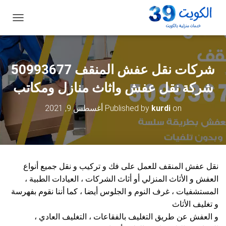
ت
ب
د
ي
ل
شركات نقل عفش المنقف 50993677
ا
ل
شركة نقل عفش واثاث منازل ومكاتب
ت
ن
on
kurdi
Published by
أغسطس 9, 2021
ق
ل
نقل عفش المنقف للعمل على فك و تركيب و نقل جميع أنواع
العفش و الأثاث المنزلي أو أثاث الشركات ، العيادات الطبية ،
المستشفيات ، غرف النوم و الجلوس أيضا ، كما أننا نقوم بفهرسة
و تغليف الأثاث
و العفش عن طريق التغليف بالفقاعات ، التغليف العادي ،