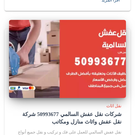
اقرأ المزيد
نقل اثاث
شركات نقل عفش السالمي 50993677 شركة
نقل عفش واثاث منازل ومكاتب
نقل عفش السالمي للعمل على فك و تركيب و نقل جميع أنواع