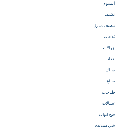
المنيوم
تكييف
تنظيف منازل
ثلاجات
جوالات
حداد
سباك
صباغ
طباخات
غسالات
فتح ابواب
فني ستلايت