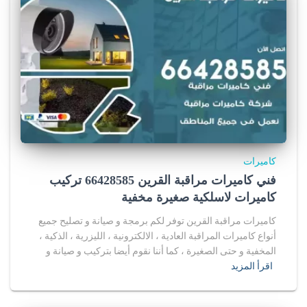
كاميرات
فني كاميرات مراقبة القرين 66428585 تركيب
كاميرات لاسلكية صغيرة مخفية
كاميرات مراقبة القرين توفر لكم برمجة و صيانة و تصليح جميع
أنواع كاميرات المراقبة العادية ، الالكترونية ، الليزرية ، الذكية ،
المخفية و حتى الصغيرة ، كما أننا نقوم أيضا بتركيب و صيانة و
اقرأ المزيد