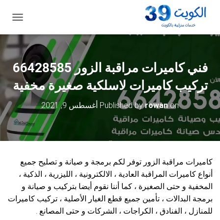
ت
ب
د
ي
ل
فني كاميرات مراقبة الزور 66428585
ا
ل
تركيب كاميرات لاسلكية صغيرة مخفية
ت
ن
on
rowan
Published by
أغسطس 9, 2021
ق
ل
كاميرات مراقبة الزور توفر لكم برمجة و صيانة و تصليح جميع
أنواع كاميرات المراقبة العادية ، الالكترونية ، الليزرية ، الذكية ،
المخفية و حتى الصغيرة ، كما أننا نقوم أيضا بتركيب و صيانة و
برمجة البدالات ، تأمين جميع قطع الغيار الأصلية ، تركيب كاميرات
للمنازل ، الفنادق ، الكراجات ، الشركات و حتى المصانع .