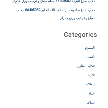
دهان صباغ النزهة 66405052 معلم صباغ و تركيب ورق جدران
دهان صباغ ضاحية مبارك العبدالله الجابر 66405052 معلم
صباغ و تركيب ورق جدران
Categories
المنيوم
تكييف
تنظيف منازل
ثلاجات
جوالات
حداد
سباك