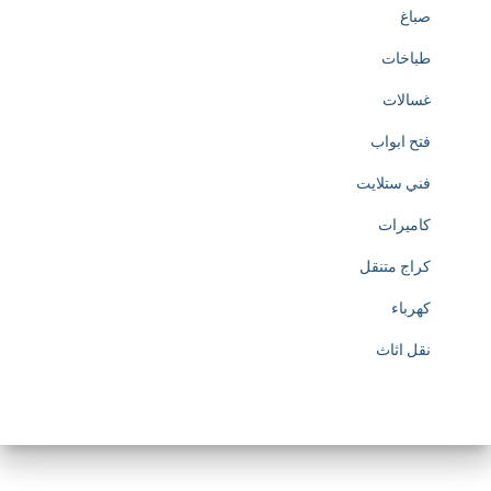
صباغ
طباخات
غسالات
فتح ابواب
فني ستلايت
كاميرات
كراج متنقل
كهرباء
نقل اثاث