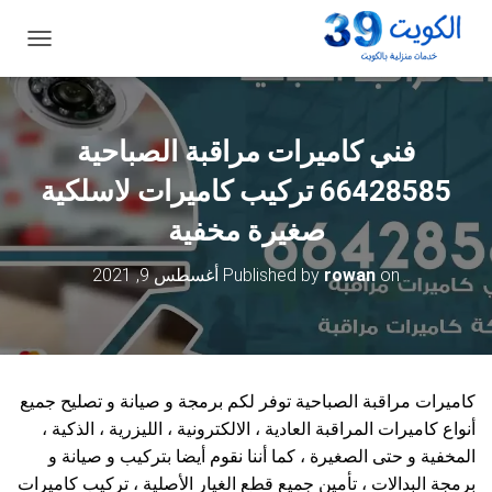
ت
ب
د
ي
ل
فني كاميرات مراقبة الصباحية
ا
ل
66428585 تركيب كاميرات لاسلكية
ت
ن
صغيرة مخفية
ق
ل
on
rowan
Published by
أغسطس 9, 2021
كاميرات مراقبة الصباحية توفر لكم برمجة و صيانة و تصليح جميع
أنواع كاميرات المراقبة العادية ، الالكترونية ، الليزرية ، الذكية ،
المخفية و حتى الصغيرة ، كما أننا نقوم أيضا بتركيب و صيانة و
برمجة البدالات ، تأمين جميع قطع الغيار الأصلية ، تركيب كاميرات