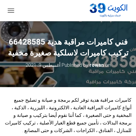
ت
ب
د
ي
ل
فني كاميرات مراقبة هدية 66428585
ا
ل
تركيب كاميرات لاسلكية صغيرة مخفية
ت
ن
on
rowan
Published by
أغسطس 9, 2021
ق
ل
كاميرات مراقبة هدية توفر لكم برمجة و صيانة و تصليح جميع
أنواع كاميرات المراقبة العادية ، الالكترونية ، الليزرية ، الذكية ،
المخفية و حتى الصغيرة ، كما أننا نقوم أيضا بتركيب و صيانة و
برمجة البدالات ، تأمين جميع قطع الغيار الأصلية ، تركيب كاميرات
للمنازل ، الفنادق ، الكراجات ، الشركات و حتى المصانع .