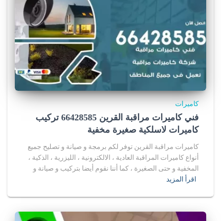
كاميرات
فني كاميرات مراقبة القرين 66428585 تركيب
كاميرات لاسلكية صغيرة مخفية
كاميرات مراقبة القرين توفر لكم برمجة و صيانة و تصليح جميع
أنواع كاميرات المراقبة العادية ، الالكترونية ، الليزرية ، الذكية ،
المخفية و حتى الصغيرة ، كما أننا نقوم أيضا بتركيب و صيانة و
اقرأ المزيد