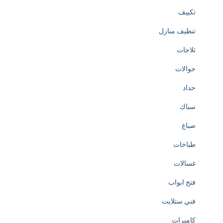
تكييف
تنظيف منازل
ثلاجات
جوالات
حداد
سباك
صباغ
طباخات
غسالات
فتح ابواب
فني ستلايت
كاميرات