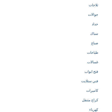
ثلاجات
جوالات
حداد
سباك
صباغ
طباخات
غسالات
فتح ابواب
فني ستلايت
كاميرات
كراج متنقل
كهرباء