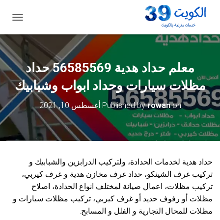
ت
ب
د
ي
ل
معلم حداد هدية 56585569 حداد
ا
ل
مظلات سيارات وحداد ابواب وشبابيك
ت
ن
on
rowan
Published by
أغسطس 10, 2021
ق
ل
حداد هدية لخدمات الحدادة، ولتركيب الدرابزين والشبابيك و
تركيب غرف الشينكو، حداد غرف مخازن هدية و غرف كيربي،
تركيب مظلات، اعمال صيانة لمختلف انواع الحدادة، اصلاح
مظلات أو رفوف حديد أو غرف كيربي، تركيب مظلات سيارات و
مظلات للمحال التجارية و الفلل و المسابح.