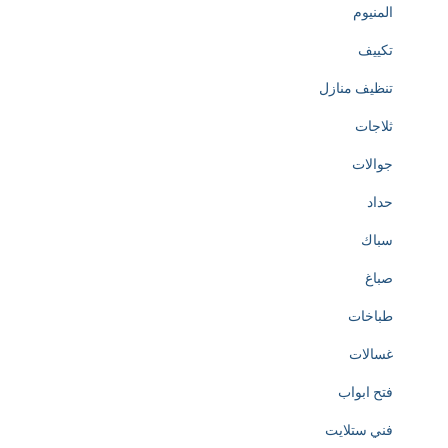
المنيوم
تكييف
تنظيف منازل
ثلاجات
جوالات
حداد
سباك
صباغ
طباخات
غسالات
فتح ابواب
فني ستلايت