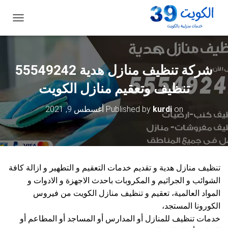
ت
ب
د
ي
ل
شركة تنظيف منازل هدية 55549242
ا
ل
تنظيف وتعقيم منازل الكويت
ت
ن
on
kurdi
Published by
أغسطس 9, 2021
ق
ل
تنظيف منازل هدية و تقديم خدمات التعقيم و التطهير و ازالة كافة
الشوائب و الجراثيم و المكروبات باحدث الاجهزة و الادوات و
المواد العالمية، تعقيم و تنظيف منازل الكويت من فيروس
الكورونا المستجد،
خدمات تنظيف للمنازل أو المدارس أو المساجد أو المطاعم أو