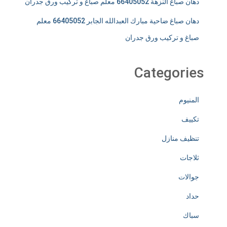
دهان صباغ النزهة 66405052 معلم صباغ و تركيب ورق جدران
دهان صباغ ضاحية مبارك العبدالله الجابر 66405052 معلم
صباغ و تركيب ورق جدران
Categories
المنيوم
تكييف
تنظيف منازل
ثلاجات
جوالات
حداد
سباك