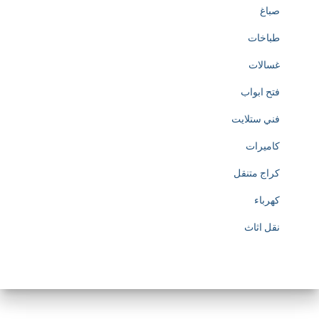
صباغ
طباخات
غسالات
فتح ابواب
فني ستلايت
كاميرات
كراج متنقل
كهرباء
نقل اثاث