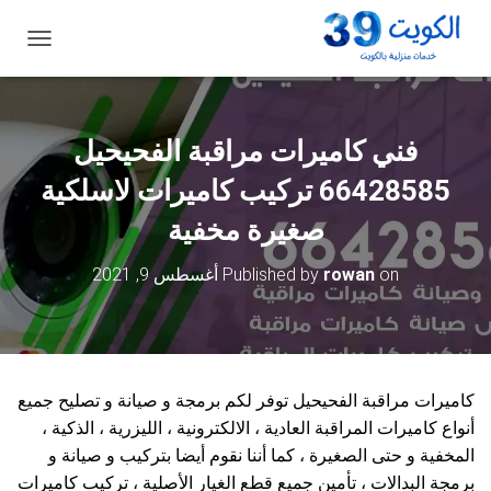
ت
ب
د
ي
ل
فني كاميرات مراقبة الفحيحيل
ا
ل
66428585 تركيب كاميرات لاسلكية
ت
ن
صغيرة مخفية
ق
ل
on
rowan
Published by
أغسطس 9, 2021
كاميرات مراقبة الفحيحيل توفر لكم برمجة و صيانة و تصليح جميع
أنواع كاميرات المراقبة العادية ، الالكترونية ، الليزرية ، الذكية ،
المخفية و حتى الصغيرة ، كما أننا نقوم أيضا بتركيب و صيانة و
برمجة البدالات ، تأمين جميع قطع الغيار الأصلية ، تركيب كاميرات