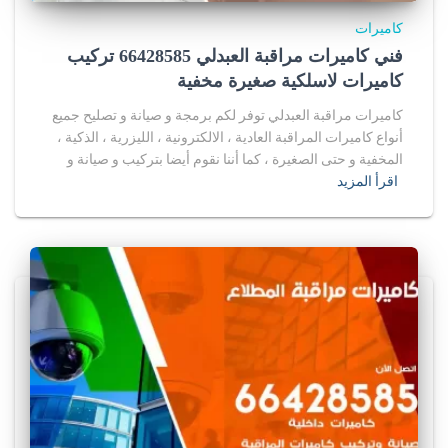
كاميرات
فني كاميرات مراقبة العبدلي 66428585 تركيب
كاميرات لاسلكية صغيرة مخفية
كاميرات مراقبة العبدلي توفر لكم برمجة و صيانة و تصليح جميع
أنواع كاميرات المراقبة العادية ، الالكترونية ، الليزرية ، الذكية ،
المخفية و حتى الصغيرة ، كما أننا نقوم أيضا بتركيب و صيانة و
اقرأ المزيد