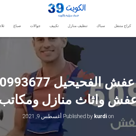
كراج متنقل
سباك
تنظيف منازل
تكييف
جوالات
صباغ
ثلا
فش واثاث منازل ومكاتب
on
kurdi
Published by
أغسطس 9, 2021