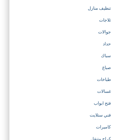
تنظيف منازل
ثلاجات
جوالات
حداد
سباك
صباغ
طباخات
غسالات
فتح ابواب
فني ستلايت
كاميرات
كراج متنقل