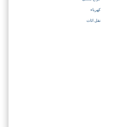
كهرباء
نقل اثاث