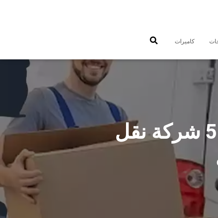
جات
كاميرات
شركات نقل عفش الفحيحيل 50993677 شركة نقل