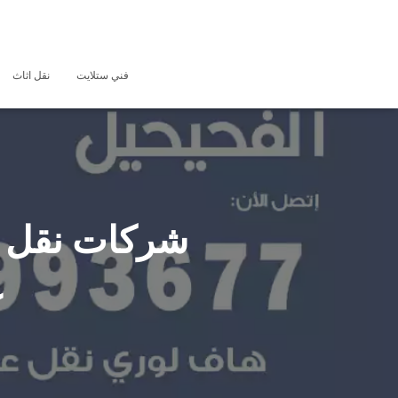
فني ستلايت
نقل اثاث
ع