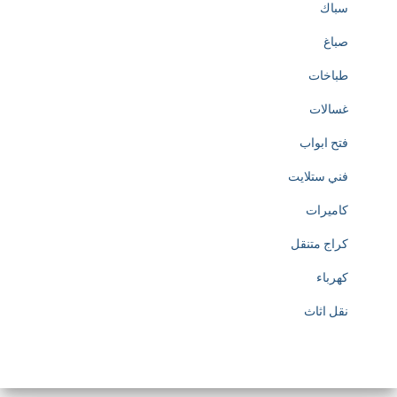
سباك
صباغ
طباخات
غسالات
فتح ابواب
فني ستلايت
كاميرات
كراج متنقل
كهرباء
نقل اثاث