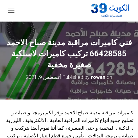
ت
ب
د
ي
ل
فني كاميرات مراقبة مدينة صباح الاحمد
ا
ل
66428585 تركيب كاميرات لاسلكية
ت
ن
صغيرة مخفية
ق
ل
on
rowan
Published by
أغسطس 9, 2021
كاميرات مراقبة مدينة صباح الاحمد توفر لكم برمجة و صيانة و
تصليح جميع أنواع كاميرات المراقبة العادية ، الالكترونية ، الليزرية
، الذكية ، المخفية و حتى الصغيرة ، كما أننا نقوم أيضا بتركيب و
صيانة و برمجة البدالات ، تأمين جميع قطع الغيار الأصلية ، تركيب