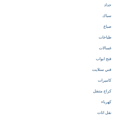
حداد
سباك
صباغ
طباخات
غسالات
فتح ابواب
فني ستلايت
كاميرات
كراج متنقل
كهرباء
نقل اثاث