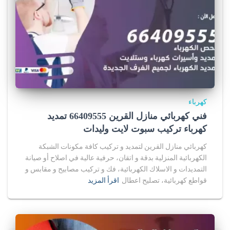
كهرباء
فني كهربائي منازل القرين 66409555 تمديد
كهرباء تركيب سبوت لايت وليدات
كهربائي منازل القرين لتمديد و تركيب كافة مكونات الشبكة
الكهربائية المنزلية بدقة و اتقان، حرفية عالية في اصلاح أو صيانة
التمديدات و الاسلاك الكهربائية، فك و تركيب مصابيح و مقابس و
قواطع كهربائية، تصليح اعطال
اقرأ المزيد