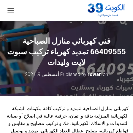
ت
ب
د
ي
ل
فني كهربائي منازل الصباحية
ا
ل
66409555 تمديد كهرباء تركيب سبوت
ت
ن
لايت وليدات
ق
ل
on
rowan
Published by
أغسطس 9, 2021
كهربائي منازل الصباحية لتمديد و تركيب كافة مكونات الشبكة
الكهربائية المنزلية بدقة و اتقان، حرفية عالية في اصلاح أو صيانة
التمديدات و الاسلاك الكهربائية، فك و تركيب مصابيح و مقابس و
قواطع كهربائية، تصليح اعطال العداد الكهربائي، تمديد و توصيل