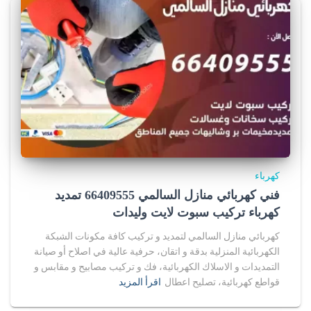
كهرباء
فني كهربائي منازل السالمي 66409555 تمديد
كهرباء تركيب سبوت لايت وليدات
كهربائي منازل السالمي لتمديد و تركيب كافة مكونات الشبكة
الكهربائية المنزلية بدقة و اتقان، حرفية عالية في اصلاح أو صيانة
التمديدات و الاسلاك الكهربائية، فك و تركيب مصابيح و مقابس و
قواطع كهربائية، تصليح اعطال
اقرأ المزيد