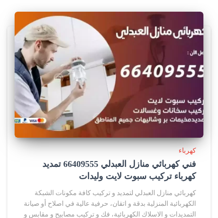
كهرباء
فني كهربائي منازل العبدلي 66409555 تمديد
كهرباء تركيب سبوت لايت وليدات
كهربائي منازل العبدلي لتمديد و تركيب كافة مكونات الشبكة
الكهربائية المنزلية بدقة و اتقان، حرفية عالية في اصلاح أو صيانة
التمديدات و الاسلاك الكهربائية، فك و تركيب مصابيح و مقابس و