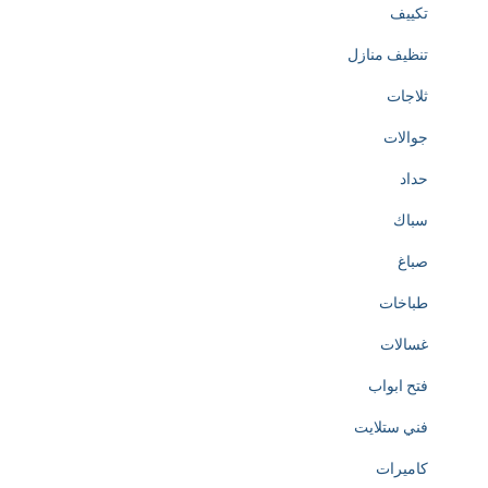
تكييف
تنظيف منازل
ثلاجات
جوالات
حداد
سباك
صباغ
طباخات
غسالات
فتح ابواب
فني ستلايت
كاميرات