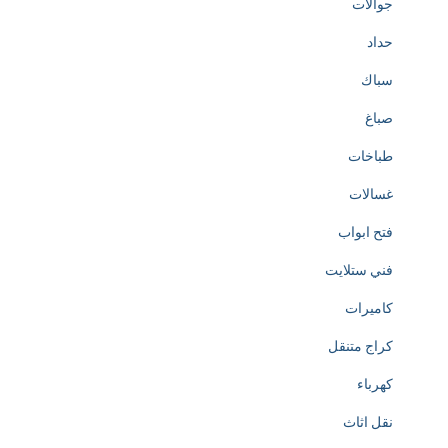
جوالات
حداد
سباك
صباغ
طباخات
غسالات
فتح ابواب
فني ستلايت
كاميرات
كراج متنقل
كهرباء
نقل اثاث