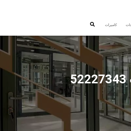
جات
كاميرات
فني تركيب شتر يدوي وكهربائي الكويت 52227343