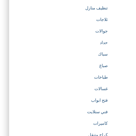
تنظيف منازل
ثلاجات
جوالات
حداد
سباك
صباغ
طباخات
غسالات
فتح ابواب
فني ستلايت
كاميرات
كراج متنقل