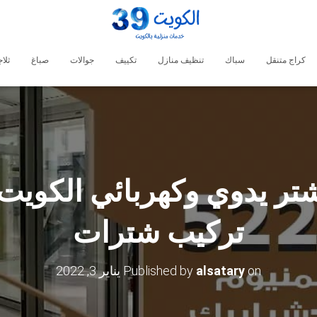
كراج متنقل
سباك
تنظيف منازل
تكييف
جوالات
صباغ
ثلا
تركيب شترات
on
alsatary
Published by
يناير 3, 2022