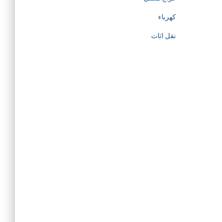
كهرباء
نقل اثاث