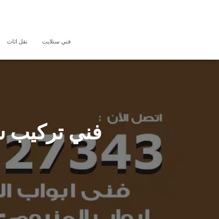
فني ستلايت
نقل اثاث