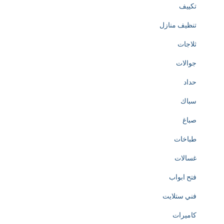
تكييف
تنظيف منازل
ثلاجات
جوالات
حداد
سباك
صباغ
طباخات
غسالات
فتح ابواب
فني ستلايت
كاميرات