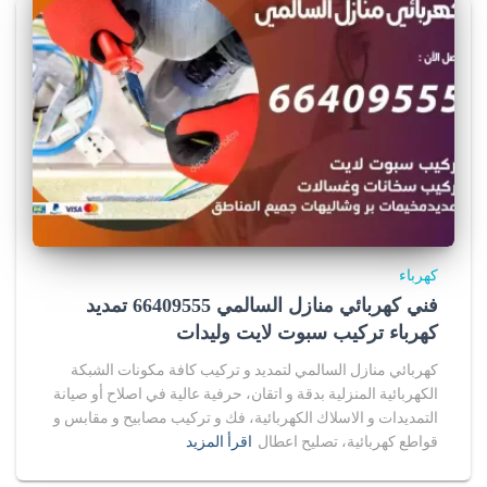
كهرباء
فني كهربائي منازل السالمي 66409555 تمديد
كهرباء تركيب سبوت لايت وليدات
كهربائي منازل السالمي لتمديد و تركيب كافة مكونات الشبكة
الكهربائية المنزلية بدقة و اتقان، حرفية عالية في اصلاح أو صيانة
التمديدات و الاسلاك الكهربائية، فك و تركيب مصابيح و مقابس و
قواطع كهربائية، تصليح اعطال
اقرأ المزيد