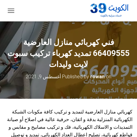
ت
ب
د
ي
ل
فني كهربائي منازل العارضية
ا
ل
66409555 تمديد كهرباء تركيب سبوت
ت
ن
لايت وليدات
ق
ل
on
rowan
Published by
أغسطس 9, 2021
كهربائي منازل العارضية لتمديد و تركيب كافة مكونات الشبكة
الكهربائية المنزلية بدقة و اتقان، حرفية عالية في اصلاح أو صيانة
التمديدات و الاسلاك الكهربائية، فك و تركيب مصابيح و مقابس و
قواطع كهربائية، تصليح اعطال العداد الكهربائي، تمديد و توصيل