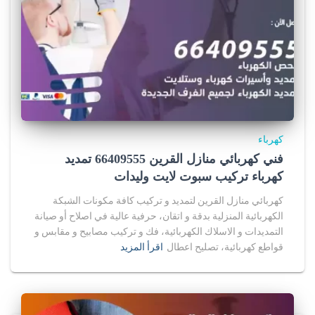
كهرباء
فني كهربائي منازل القرين 66409555 تمديد
كهرباء تركيب سبوت لايت وليدات
كهربائي منازل القرين لتمديد و تركيب كافة مكونات الشبكة
الكهربائية المنزلية بدقة و اتقان، حرفية عالية في اصلاح أو صيانة
التمديدات و الاسلاك الكهربائية، فك و تركيب مصابيح و مقابس و
قواطع كهربائية، تصليح اعطال
اقرأ المزيد