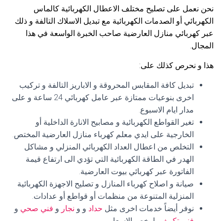
نحن نعمل على تصليح مختلف الاعطال الكهربائية كالماس
الكهربائي أو الصدمات الكهربائية مع تبديل الاسلاك التالفة و ذلك
عبر كهربائي منازل العارضية صاحب الخبرة الواسعة في هذا
المجال.
هذا و نحرص كذلك على:
تبديل كافة المقابس المحروقة و الاباريز التالفة و تركيب
اخرى بنوعيات ممتازة عبر عامل كهربائي 24 ساعة و على
مدار ايام الاسبوع.
تغير القواطع الكهربائية و مصابيح الانارة الداخلية أو
الخارجية على ايدي معلم كهرباء منازل العارضية المختص.
التخلص من اعطال العداد الكهربائي المنزلي و مشاكل
الهدر في الطاقة الكهربائية التي تؤدي الى ارتفاع قيمة
الفاتورة عبر كهربائي بيوت العارضية.
صيانة و اصلاح كهرباء المنازل و تصليح الاجهزة الكهربائية
المنزلية المتنوعة من منظمات أو قواطع أو عدادات.
نوفر أيضاً خدمات اخرى مثل
حداد
و و
نجار
و
فني صحي
و
فني تكييف
بارخص الاسعار.