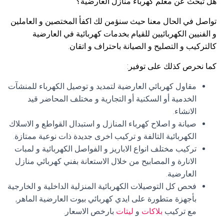
هل تبحث عن معلم كهرباء منازل العارضية؟
تواصل في الحال معنا حيث سنؤمن لك اكفأ المختصين و العاملين
و الفنيين الكهربائيين للقيام بخدمات كهربائية في العارضية
كالتركيب و التصليح و الصيانة باحتراف و اتقان.
كما نحرص كذلك على توفير:
مقاول كهربائي العارضية لتمديد و توصيل الكهرباء للمنشآت
الخدمية أو السكنية أو التجارية و مختلف المحاضر قيد
الانشاء.
صيانة و اصلاح كهرباء المنازل و استبدال القواطع و الاسلاك
الكهربائية التالفة و تركيب اخرى جديدة ذات نوعية ممتازة.
تركيب مختلف انواع الاباريز و الفواصل الكهربائية و لمبات
الانارة و المصابيح من خلال الاستعانة بفني كهربائي منازل
العارضية.
فحص كل التوصيلات الكهربائية المنزلية الداخلية و الخارجية
بأجهزة متطورة على ايدي كهربائي بيوت العارضية الماهر,
مع تركيب
بلاكات
و
ليتات
بارخص الاسعار.