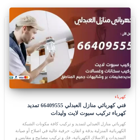
كهرباء
فني كهربائي منازل العبدلي 66409555 تمديد
كهرباء تركيب سبوت لايت وليدات
كهربائي منازل العبدلي لتمديد و تركيب كافة مكونات الشبكة
الكهربائية المنزلية بدقة و اتقان، حرفية عالية في اصلاح أو صيانة
التمديدات و الاسلاك الكهربائية، فك و تركيب مصابيح و مقابس و