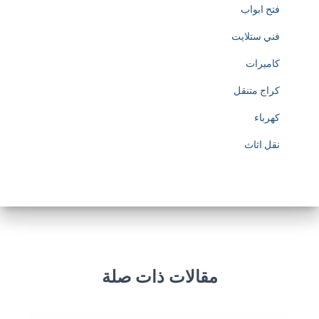
فتح ابواب
فني ستلايت
كاميرات
كراج متنقل
كهرباء
نقل اثاث
مقالات ذات صلة