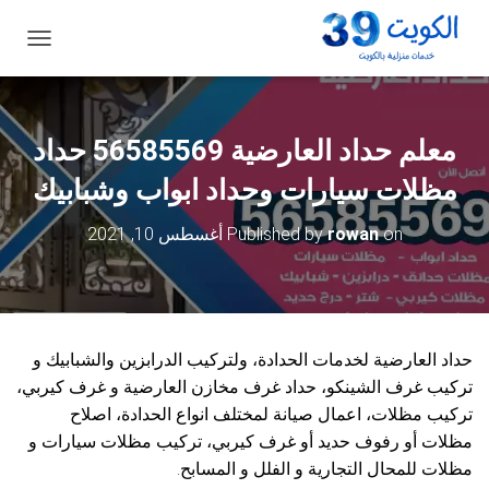
ت
ب
د
ي
ل
معلم حداد العارضية 56585569 حداد
ا
ل
مظلات سيارات وحداد ابواب وشبابيك
ت
ن
on
rowan
Published by
أغسطس 10, 2021
ق
ل
حداد العارضية لخدمات الحدادة، ولتركيب الدرابزين والشبابيك و
تركيب غرف الشينكو، حداد غرف مخازن العارضية و غرف كيربي،
تركيب مظلات، اعمال صيانة لمختلف انواع الحدادة، اصلاح
مظلات أو رفوف حديد أو غرف كيربي، تركيب مظلات سيارات و
مظلات للمحال التجارية و الفلل و المسابح.