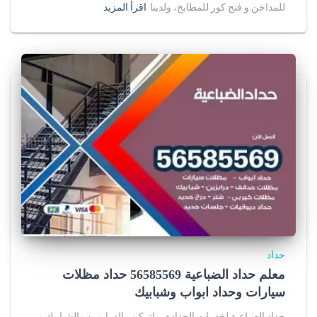
للمداخن و فتح كور للمطابخ، ولدينا
اقرأ المزيد
حداد
معلم حداد الضباعية 56585569 حداد مظلات
سيارات وحداد ابواب وشبابيك
حداد الضباعية لخدمات الحدادة، ولتركيب الدرابزين والشبابيك و