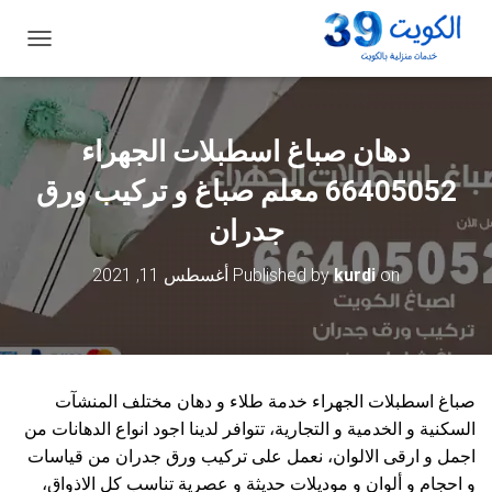
ت
ب
د
ي
ل
دهان صباغ اسطبلات الجهراء
ا
ل
66405052 معلم صباغ و تركيب ورق
ت
ن
جدران
ق
ل
on
kurdi
Published by
أغسطس 11, 2021
صباغ اسطبلات الجهراء خدمة طلاء و دهان مختلف المنشآت
السكنية و الخدمية و التجارية، تتوافر لدينا اجود انواع الدهانات من
اجمل و ارقى الالوان، نعمل على تركيب ورق جدران من قياسات
و احجام و ألوان و موديلات حديثة و عصرية تناسب كل الاذواق،