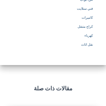
فني ستلايت
كاميرات
كراج متنقل
كهرباء
نقل اثاث
مقالات ذات صلة