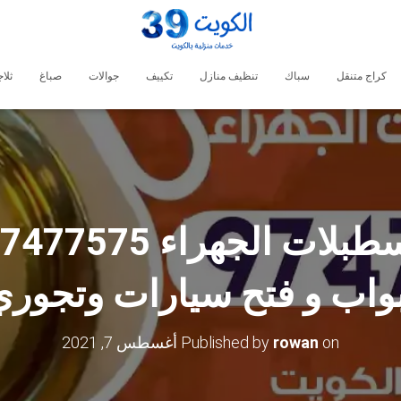
كراج متنقل
سباك
تنظيف منازل
تكييف
جوالات
صباغ
ثلا
بواب و فتح سيارات وتجوري
on
rowan
Published by
أغسطس 7, 2021