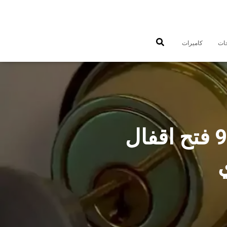
جات
كاميرات
فتح اقفال اسطبلات الجهراء 97477575 فتح اقفال