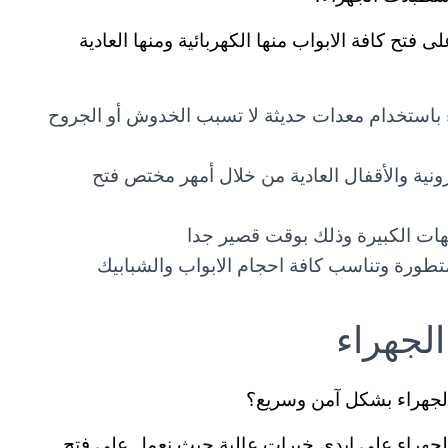
تح كافة الابواب منها الكهربائية ومنها العادية
ء باستخدام معدات حديثة لا تسبب الخدوش أو الجروح
ترونية والأقفال العادية من خلال أمهر مختص فتح
هات الكبيرة وذلك بوقت قصير جدا
متطورة وتناسب كافة احجام الابواب والشبابيك
لجهراء
لجهراء بشكل آمن وسريع؟
جهراء على ايدي خبرات عالية حيث نعمل على فتح