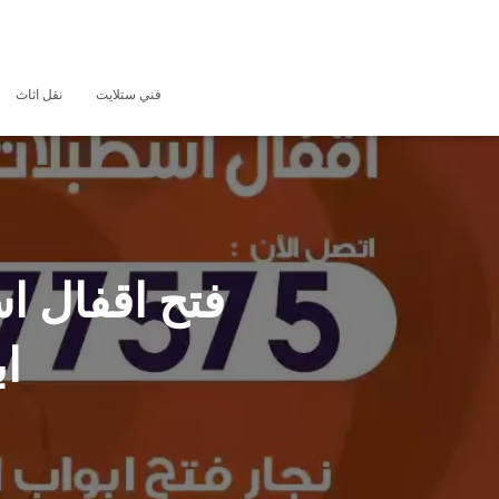
فني ستلايت
نقل اثاث
ا