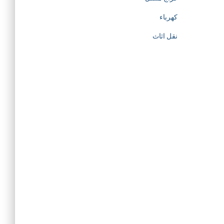
كهرباء
نقل اثاث