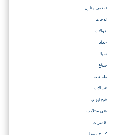
تنظيف منازل
ثلاجات
جوالات
حداد
سباك
صباغ
طباخات
غسالات
فتح ابواب
فني ستلايت
كاميرات
كراج متنقل